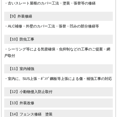
【8】スレート屋根修繕
・古いスレート屋根のカバー工法・塗装・張替等の修繕
【9】外装修繕
・ALC補修・外壁のカバー工法・張替・凹みの部分修繕等
【10】防虫工事
・シーリング等による気密確保・虫抑制などの工事のご提案・網
戸取付
【11】室内補強
・室内に、SUS上張・ﾎﾞﾝﾃﾞ鋼板等上張による傷・補強工事の対応
【12】小動物侵入防止取付
【13】外装改修