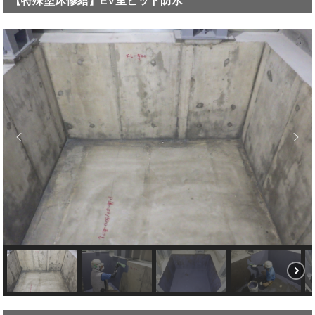
【特殊塗床修繕】EV室ピット防水